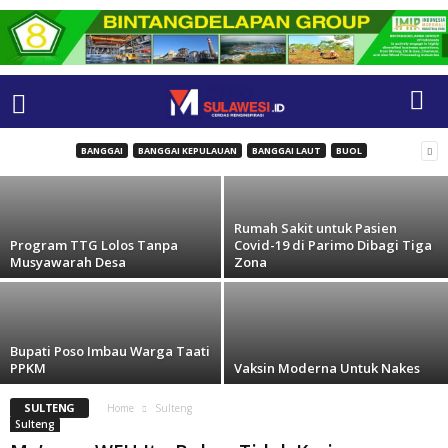
Innalillahi Wainnailaihi Raajiun, Ketua
Utama Alkhairaat, HS Saggaf Aljufri
Meninggal Dunia
BANGGAI
BANGGAI KEPULAUAN
BANGGAI LAUT
BUOL
metro sulawesi
-
3 August 2021
Rumah Sakit untuk Pasien
Program TTG Lolos Tanpa
Covid-19 di Parimo Dibagi Tiga
Musyawarah Desa
Zona
Bupati Poso Imbau Warga Taati
PPKM
Vaksin Moderna Untuk Nakes
SULTENG
Home
Sulteng
Sulteng