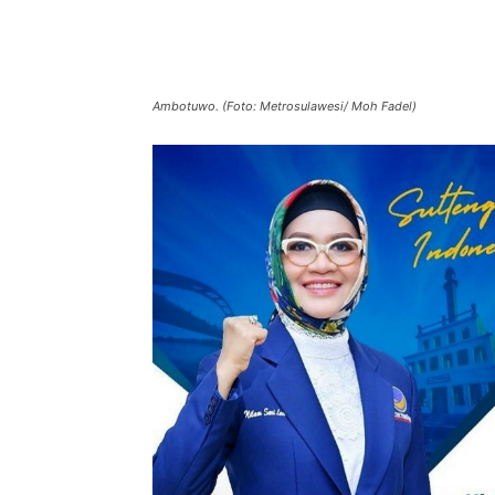
Ambotuwo. (Foto: Metrosulawesi/ Moh Fadel)