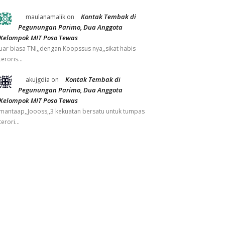
Kontak Tembak di
maulanamalik
on
Pegunungan Parimo, Dua Anggota
Kelompok MIT Poso Tewas
uar biasa TNI,,dengan Koopssus nya,,sikat habis
teroris…
Kontak Tembak di
akujgdia
on
Pegunungan Parimo, Dua Anggota
Kelompok MIT Poso Tewas
mantaap,,Joooss,,3 kekuatan bersatu untuk tumpas
terori…