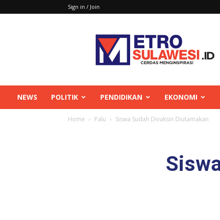
Sign in / Join
Metrosulawesi
NEWS
POLITIK
PENDIDIKAN
EKONOMI
Home
Palu
Siswa Sudah Divaksin Diutamakan
Siswa