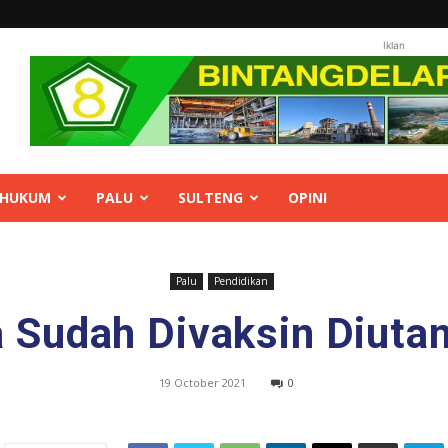
Iklan
HUKUM
PALU
SULTENG
OPINI
Palu
Pendidikan
 Sudah Divaksin Diut
19 October 2021
0