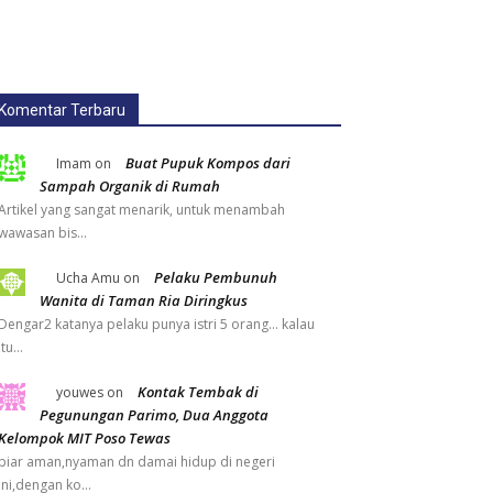
Komentar Terbaru
Buat Pupuk Kompos dari
Imam
on
Sampah Organik di Rumah
Artikel yang sangat menarik, untuk menambah
wawasan bis…
Pelaku Pembunuh
Ucha Amu
on
Wanita di Taman Ria Diringkus
Dengar2 katanya pelaku punya istri 5 orang... kalau
itu…
Kontak Tembak di
youwes
on
Pegunungan Parimo, Dua Anggota
Kelompok MIT Poso Tewas
biar aman,nyaman dn damai hidup di negeri
ini,dengan ko…