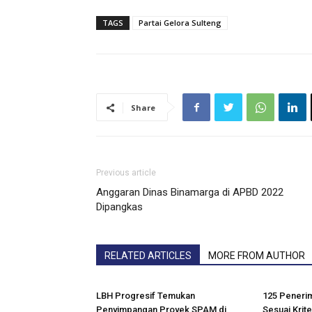
TAGS
Partai Gelora Sulteng
Share
Previous article
Anggaran Dinas Binamarga di APBD 2022
Dipangkas
RELATED ARTICLES
MORE FROM AUTHOR
LBH Progresif Temukan
125 Penerim
Penyimpangan Proyek SPAM di
Sesuai Krite