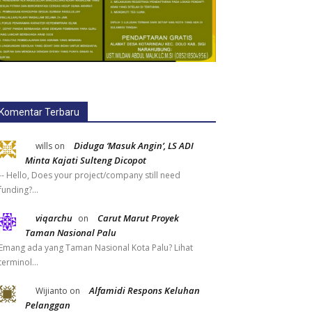
Komentar Terbaru
Diduga ‘Masuk Angin’, LS ADI
wills
on
Minta Kajati Sulteng Dicopot
-- Hello, Does your project/company still need
funding?…
viqarchu
Carut Marut Proyek
on
Taman Nasional Palu
Emang ada yang Taman Nasional Kota Palu? Lihat
terminol…
Alfamidi Respons Keluhan
Wijianto
on
Pelanggan