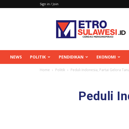
Sign in / Join
Metrosulawesi
NEWS
POLITIK
PENDIDIKAN
EKONOMI
Home
Politik
Peduli Indonesia, Partai Gelora Ta
Peduli I