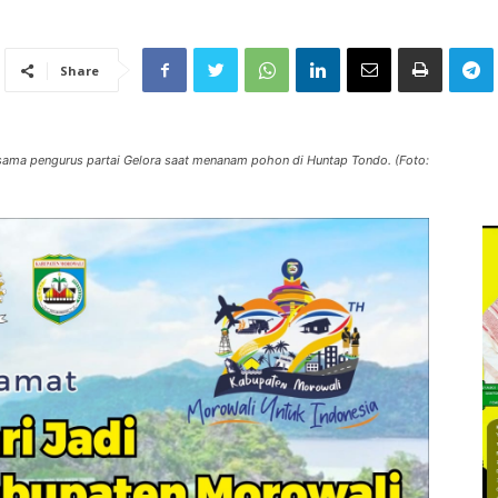
Share
ama pengurus partai Gelora saat menanam pohon di Huntap Tondo. (Foto: