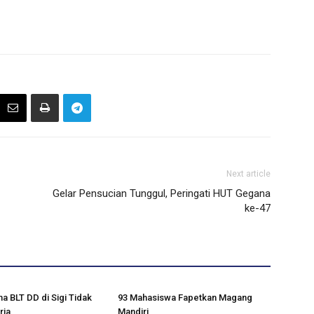
Next article
Gelar Pensucian Tunggul, Peringati HUT Gegana
ke-47
a BLT DD di Sigi Tidak
93 Mahasiswa Fapetkan Magang
ria
Mandiri