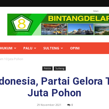
Iklan
HUKUM
PALU
SULTENG
OPINI
nam 10 Juta Pohon
Politik
Sulteng
ndonesia, Partai Gelora
Juta Pohon
29 November 2021
0