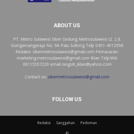
ABOUT US
PT. Metro Sulawesi Siber Gedung Metrosulawesi Lt. 2 Jl.
Sisingamangaraja No. 9A Palu Sulteng Telp 0451-4012958
Redaksi:
sibermetrosulawesi@gmail.com
Pemasaran:
marketing.metrosulawesi@gmail.com
Iklan Telp/WA
08115557230 email
ningsih_iklan@yahoo.com
Contact us:
sibermetrosulawesi@gmail.com
FOLLOW US
Redaksi
Sanggahan
Pedoman
©