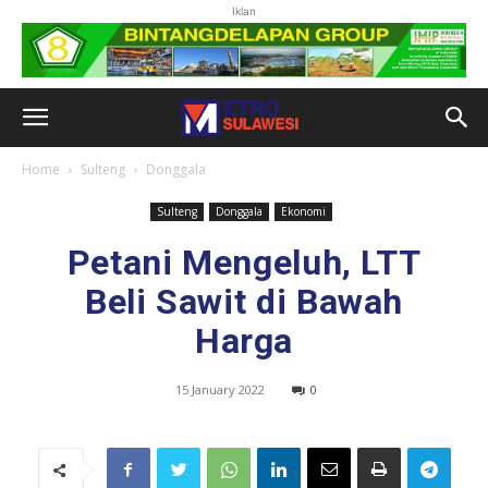
Iklan
Home
Sulteng
Donggala
Sulteng
Donggala
Ekonomi
Petani Mengeluh, LTT
Beli Sawit di Bawah
Harga
15 January 2022
0