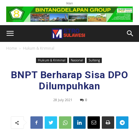
Iklan
Home
Hukum & Kriminal
Hukum & Kriminal
Nasional
Sulteng
BNPT Berharap Sisa DPO
Dilumpuhkan
28 July 2021
0