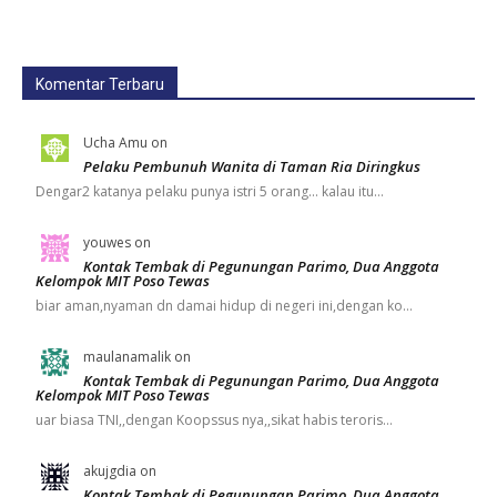
Komentar Terbaru
Ucha Amu
on
Pelaku Pembunuh Wanita di Taman Ria Diringkus
Dengar2 katanya pelaku punya istri 5 orang... kalau itu…
youwes
on
Kontak Tembak di Pegunungan Parimo, Dua Anggota
Kelompok MIT Poso Tewas
biar aman,nyaman dn damai hidup di negeri ini,dengan ko…
maulanamalik
on
Kontak Tembak di Pegunungan Parimo, Dua Anggota
Kelompok MIT Poso Tewas
uar biasa TNI,,dengan Koopssus nya,,sikat habis teroris…
akujgdia
on
Kontak Tembak di Pegunungan Parimo, Dua Anggota