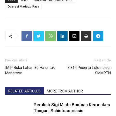
TAGS
BNPT
Mujahidin Indonesia Timur
Operasi Madago Raya
Previous article
Next article
IMIP Buka Lahan 30 Ha untuk
3.814 Peserta Lolos Jalur
Mangrove
SMMPTN
RELATED ARTICLES
MORE FROM AUTHOR
Pemkab Sigi Minta Bantuan Kemenkes
Tangani Schistosomiasis