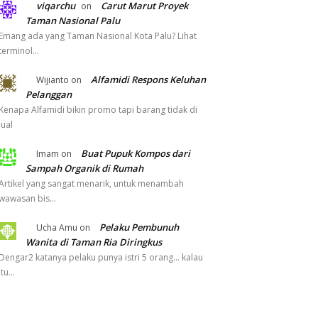
viqarchu
Carut Marut Proyek
on
Taman Nasional Palu
Emang ada yang Taman Nasional Kota Palu? Lihat
terminol…
Alfamidi Respons Keluhan
Wijianto
on
Pelanggan
Kenapa Alfamidi bikin promo tapi barang tidak di
jual
Buat Pupuk Kompos dari
Imam
on
Sampah Organik di Rumah
Artikel yang sangat menarik, untuk menambah
wawasan bis…
Pelaku Pembunuh
Ucha Amu
on
Wanita di Taman Ria Diringkus
Dengar2 katanya pelaku punya istri 5 orang... kalau
itu…