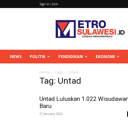
Sign in / Join
Metrosulawesi
NEWS
POLITIK
PENDIDIKAN
EKONOMI
Home
Tags
Untad
Tag: Untad
Untad Luluskan 1.022 Wisudawa
Baru
27 January 2022