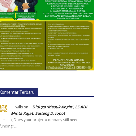
Komentar Terbaru
Diduga ‘Masuk Angin’, LS ADI
wills
on
Minta Kajati Sulteng Dicopot
-- Hello, Does your project/company still need
funding?…