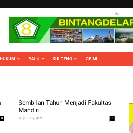
Iklan
HUKUM
PALU
SULTENG
OPINI
n
Sembilan Tahun Menjadi Fakultas
Mandiri
26 January 2022
0
0