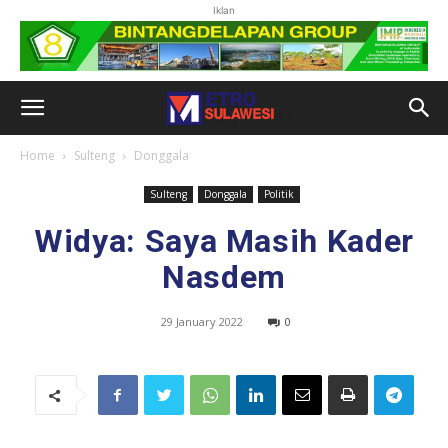
Iklan
Home
Sulteng
Donggala
Sulteng
Donggala
Politik
Widya: Saya Masih Kader
Nasdem
29 January 2022
0