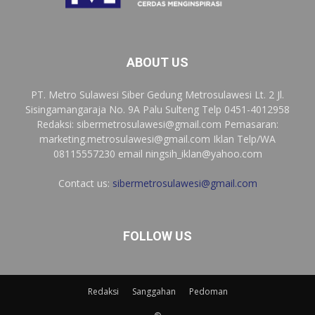
ABOUT US
PT. Metro Sulawesi Siber Gedung Metrosulawesi Lt. 2 Jl.
Sisingamangaraja No. 9A Palu Sulteng Telp 0451-4012958
Redaksi:
sibermetrosulawesi@gmail.com
Pemasaran:
marketing.metrosulawesi@gmail.com
Iklan Telp/WA
08115557230 email
ningsih_iklan@yahoo.com
Contact us:
sibermetrosulawesi@gmail.com
FOLLOW US
Redaksi
Sanggahan
Pedoman