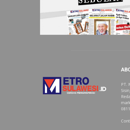
AB
PT. 
Sisi
Reda
mark
0811
Cont