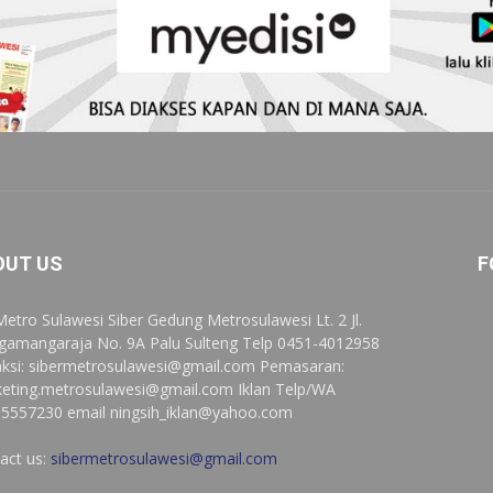
OUT US
F
Metro Sulawesi Siber Gedung Metrosulawesi Lt. 2 Jl.
ngamangaraja No. 9A Palu Sulteng Telp 0451-4012958
ksi:
sibermetrosulawesi@gmail.com
Pemasaran:
eting.metrosulawesi@gmail.com
Iklan Telp/WA
5557230 email
ningsih_iklan@yahoo.com
act us:
sibermetrosulawesi@gmail.com