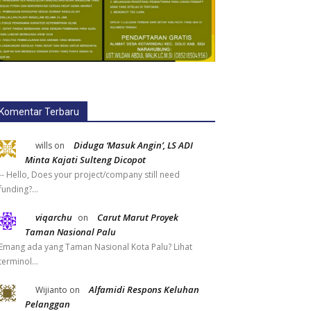
Komentar Terbaru
Diduga ‘Masuk Angin’, LS ADI
wills
on
Minta Kajati Sulteng Dicopot
-- Hello, Does your project/company still need
funding?…
viqarchu
Carut Marut Proyek
on
Taman Nasional Palu
Emang ada yang Taman Nasional Kota Palu? Lihat
terminol…
Alfamidi Respons Keluhan
Wijianto
on
Pelanggan