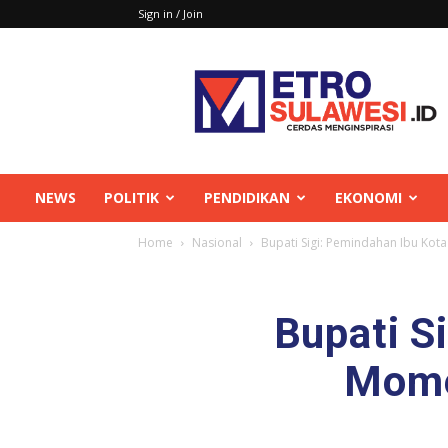
Sign in / Join
Metrosulawesi
NEWS
POLITIK
PENDIDIKAN
EKONOMI
Home
Nasional
Bupati Sigi: Pemindahan Ibu Ko
Bupati S
Mome