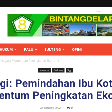
Iklan
HUKUM
PALU
SULTENG
OPINI
ta Negara Momentum Peningkatan Ekonomi
Nasional
Sulteng
Sigi
igi: Pemindahan Ibu Ko
ntum Peningkatan Ek
25 January 2022
0