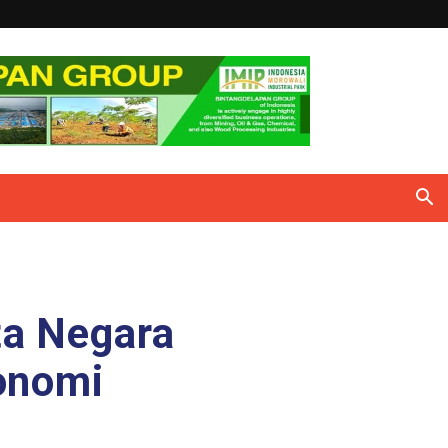
ta Negara
onomi