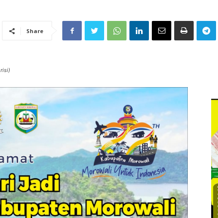
Share
isi)