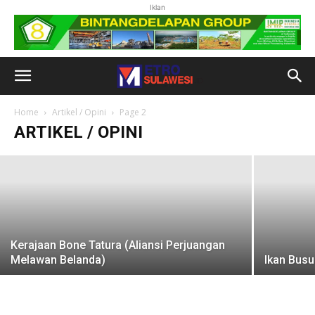
Iklan
Atas Nama Wabah
Home
Artikel / Opini
Page 2
ARTIKEL / OPINI
8 November 2021
Kerajaan Bone Tatura (Aliansi Perjuangan
Melawan Belanda)
Ikan Busu