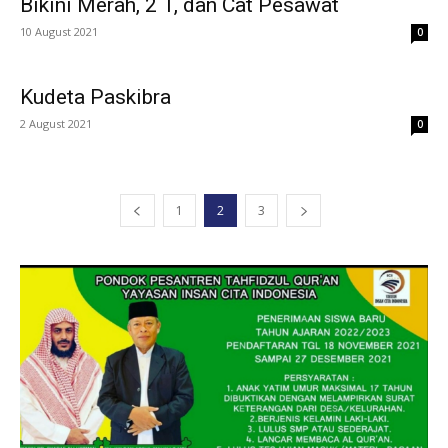
Bikini Merah, 2 T, dan Cat Pesawat
10 August 2021
0
Kudeta Paskibra
2 August 2021
0
1
2
3